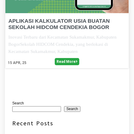
APLIKASI KALKULATOR USIA BUATAN
SEKOLAH HIDCOM CENDEKIA BOGOR
Inovasi Terbaru dari Kecamatan Sukamakmur, Kabupaten
BogorSekolah HIDCOM Cendekia, yang berlokasi di
Kecamatan Sukamakmur, Kabupaten
Read More
15
APR, 25
Search
Search
Recent Posts