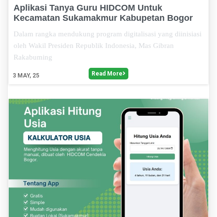
Aplikasi Tanya Guru HIDCOM Untuk
Kecamatan Sukamakmur Kabupetan Bogor
Dalam rangka mendukung program digitalisasi yang diinisiasi
oleh Wakil Presiden Republik Indonesia, Mas Gibran
Rakabuming
Read More
3
MAY, 25