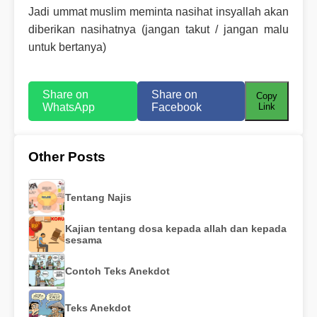
Jadi ummat muslim meminta nasihat insyallah akan
diberikan nasihatnya (jangan takut / jangan malu
untuk bertanya)
Share on
Share on
Copy
WhatsApp
Facebook
Link
Other Posts
Tentang Najis
Kajian tentang dosa kepada allah dan kepada
sesama
Contoh Teks Anekdot
Teks Anekdot