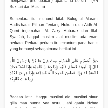
menjawab (mendoakan) apabila ia bersin'." (HR
Bukhari dan Muslim)
Sementara itu, menurut kitab Bulughul Maram:
Hadis-hadis Pilihan Tentang Hukum oleh Aidh Al-
Qarni terjemahan M. Zaky Mubarak dan Iffah
Syarifah, haqqul muslim alal muslim ada enam
perkara. Perkara-perkara itu tercantum pada hadits
yang berbunyi sebagaimana berikut ini.
حَقُّ الْمُسْلِمِ عَلَى الْمُسْلِمِ سِتْ قِيلَ مَا هُنَّ يَا رَسُولَ اللَّهِ
قَالَ إِذَا لَقِيتَهُ فَسَلِّمْ عَلَيْهِ وَإِذَا دَعَاكَ فَأَحِبُهُ وَإِذَا اسْتَنْصَحَكَ
فَانْصَحْ لَهُ وَإِذَا عَطَسَ فَحَمِدَ اللَّهُ فَسَمِّتَهُ وَإِذَا مَرِضَ فَعُدْهُ
وَإِذَا مَاتَ فَاتَّبِعْهُ
Bacaan latin: Haqqu muslimi alal muslimi sittun
qiila maa hunna yaa rasuulullahi qaala idzhaa