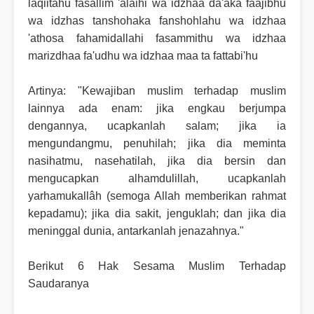
laqiitahu fasallim 'alaihi wa idzhaa da'aka faajibhu
wa idzhas tanshohaka fanshohlahu wa idzhaa
'athosa fahamidallahi fasammithu wa idzhaa
marizdhaa fa'udhu wa idzhaa maa ta fattabi'hu
Artinya: "Kewajiban muslim terhadap muslim
lainnya ada enam: jika engkau berjumpa
dengannya, ucapkanlah salam; jika ia
mengundangmu, penuhilah; jika dia meminta
nasihatmu, nasehatilah, jika dia bersin dan
mengucapkan alhamdulillah, ucapkanlah
yarhamukallâh (semoga Allah memberikan rahmat
kepadamu); jika dia sakit, jenguklah; dan jika dia
meninggal dunia, antarkanlah jenazahnya."
Berikut 6 Hak Sesama Muslim Terhadap
Saudaranya