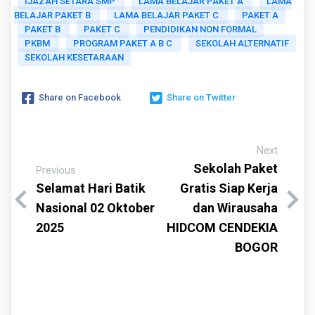
IJAZAH SETARA SMP
LAMA BELAJAR PAKET A
LAMA
BELAJAR PAKET B
LAMA BELAJAR PAKET C
PAKET A
PAKET B
PAKET C
PENDIDIKAN NON FORMAL
PKBM
PROGRAM PAKET A B C
SEKOLAH ALTERNATIF
SEKOLAH KESETARAAN
Share on Facebook
Share on Twitter
Next
Sekolah Paket
Previous
Selamat Hari Batik
Gratis Siap Kerja
Nasional 02 Oktober
dan Wirausaha
2025
HIDCOM CENDEKIA
BOGOR