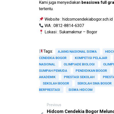
Kami juga menyediakan
beasiswa full gra
tertentu.
Website : hidcomcendekiabogor.sch.id
WA : 0812-8814-6307
Lokasi : Sukamakmur – Bogor
Tags:
AJANG NASIONAL SISWA
HIDC
CENDEKIA BOGOR
KOMPETISI PELAJAR
NASIONAL
OLIMPIADE BIOLOGI
OLIMP
SUMPAH PEMUDA
PENDIDIKAN BOGOR
AKADEMIK
PRESTASI SEKOLAH
PRESTA
SEKOLAH BOGOR
SEKOLAH SMA BOGOR
BERPRESTASI
SISWA HIDCOM
Previous
Hidcom Cendekia Bogor Melun